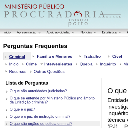
Inicio
Apresentação
Apoio ao cidadão
Notícias
Estatística
Perguntas Frequentes
Família e Menores
Trabalho
Cível
Criminal
Inicio
Crime
Intervenientes
Queixa
Inquérito
Me
Recursos
Outras Questões
Lista de Perguntas
O que 
O que são autoridades judiciárias?
O que se entende por Ministério Público (no âmbito
Entida
da jurisdição criminal)?
investi
O que é o juiz?
inquéri
O que é o juiz de instrução criminal?
técnica 
O que são órgãos de polícia criminal?
(PJ), 