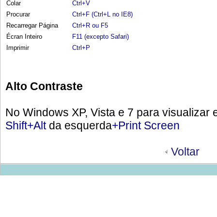
Colar
Ctrl+V
Procurar
Ctrl+F (Ctrl+L no IE8)
Recarregar Página
Ctrl+R ou F5
Écran Inteiro
F11 (excepto Safari)
Imprimir
Ctrl+P
Alto Contraste
No Windows XP, Vista e 7 para visualizar 
Shift+Alt
da esquerda
+Print Screen
Voltar