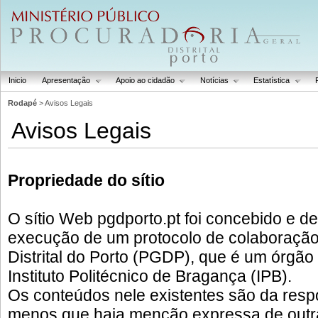
Inicio
Apresentação
Apoio ao cidadão
Notícias
Estatística
Rodapé
> Avisos Legais
Avisos Legais
Propriedade do sítio
O sítio Web pgdporto.pt foi concebido e d
execução de um protocolo de colaboração
Distrital do Porto (PGDP), que é um órgão 
Instituto Politécnico de Bragança (IPB).
Os conteúdos nele existentes são da res
menos que haja menção expressa de outra