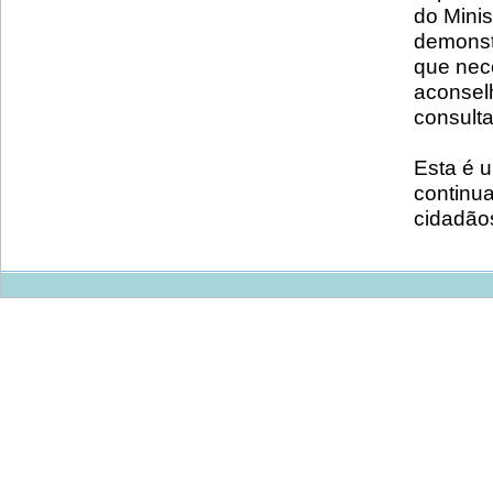
do Minis
demonst
que nec
aconsel
consulta
Esta é 
continu
cidadão