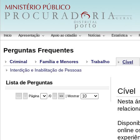
Inicio
Apresentação
Apoio ao cidadão
Notícias
Estatística
Perguntas Frequentes
Criminal
Família e Menores
Trabalho
Cível
Interdição e Inabilitação de Pessoas
Lista de Perguntas
Cível
<<
<
Página
/0
>
>>
| Mostrar
Nesta á
relacio
Disponib
online o
experiê