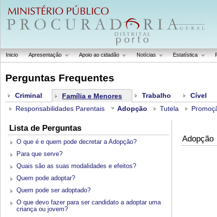
Inicio
Apresentação
Apoio ao cidadão
Notícias
Estatística
Perguntas Frequentes
Criminal
Trabalho
Cível
Família e Menores
Responsabilidades Parentais
Adopção
Tutela
Promoçã
Lista de Perguntas
Adopção
O que é e quem pode decretar a Adopção?
Para que serve?
Quais são as suas modalidades e efeitos?
Quem pode adoptar?
Quem pode ser adoptado?
O que devo fazer para ser candidato a adoptar uma
criança ou jovem?