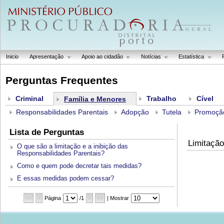
Inicio
Apresentação
Apoio ao cidadão
Notícias
Estatística
Perguntas Frequentes
Criminal
Trabalho
Cível
Família e Menores
Responsabilidades Parentais
Adopção
Tutela
Promoção
Lista de Perguntas
Limitação
O que são a limitação e a inibição das
Responsabilidades Parentais?
Como e quem pode decretar tais medidas?
E essas medidas podem cessar?
<<
<
Página
/1
>
>>
| Mostrar