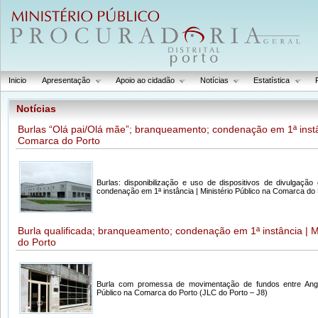
Inicio
Apresentação
Apoio ao cidadão
Notícias
Estatística
Notícias
Burlas “Olá pai/Olá mãe”; branqueamento; condenação em 1ª instân
Comarca do Porto
Burlas: disponibilização e uso de dispositivos de divulgaç
condenação em 1ª instância | Ministério Público na Comarca do
Burla qualificada; branqueamento; condenação em 1ª instância | M
do Porto
Burla com promessa de movimentação de fundos entre Angol
Público na Comarca do Porto (JLC do Porto – J8)