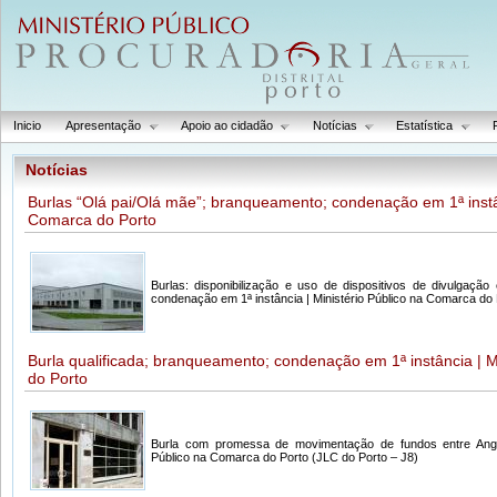
Inicio
Apresentação
Apoio ao cidadão
Notícias
Estatística
Notícias
Burlas “Olá pai/Olá mãe”; branqueamento; condenação em 1ª instân
Comarca do Porto
Burlas: disponibilização e uso de dispositivos de divulgaç
condenação em 1ª instância | Ministério Público na Comarca do
Burla qualificada; branqueamento; condenação em 1ª instância | M
do Porto
Burla com promessa de movimentação de fundos entre Angol
Público na Comarca do Porto (JLC do Porto – J8)