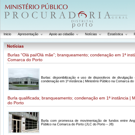
Inicio
Apresentação
Apoio ao cidadão
Notícias
Estatística
Notícias
Burlas “Olá pai/Olá mãe”; branqueamento; condenação em 1ª instân
Comarca do Porto
Burlas: disponibilização e uso de dispositivos de divulgaç
condenação em 1ª instância | Ministério Público na Comarca do
Burla qualificada; branqueamento; condenação em 1ª instância | M
do Porto
Burla com promessa de movimentação de fundos entre Angol
Público na Comarca do Porto (JLC do Porto – J8)