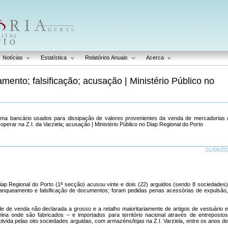
Notícias
Estatística
Relatórios Anuais
Acerca
ento; falsificação; acusação | Ministério Público no
ema bancário usados para dissipação de valores provenientes da venda de mercadorias 
perar na Z.I. da Varziela; acusação | Ministério Público no Diap Regional do Porto
01/06/20
iap Regional do Porto (1ª secção) acusou vinte e dois (22) arguidos (sendo 8 sociedades)
ranqueamento e falsificação de documentos; foram pedidas penas acessórias de expulsão,
 de venda não declarada a grosso e a retalho maioritariamente de artigos de vestuário e
ina onde são fabricados – e importados para território nacional através de entrepostos
vida pelas oito sociedades arguidas, com armazéns/lojas na Z.I. Varziela, entre os anos de