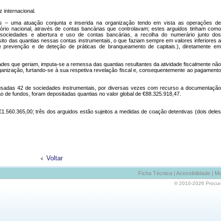
 internacional.
s – uma atuação conjunta e inserida na organização tendo em vista as operações de
itório nacional, através de contas bancárias que controlavam; estes arguidos tinham como
e sociedades e abertura e uso de contas bancárias, a recolha do numerário junto dos
to das quantias nessas contas instrumentais, o que faziam sempre em valores inferiores a
e prevenção e de deteção de práticas de branqueamento de capitais.), diretamente em
dades que geriam, imputa-se a remessa das quantias resultantes da atividade fiscalmente não
rganização, furtando-se à sua respetiva revelação fiscal e, consequentemente ao pagamento
 usadas 42 de sociedades instrumentais, por diversas vezes com recurso a documentação
ão de fundos, foram depositadas quantias no valor global de €88.325.918,47.
€1.560.365,00; três dos arguidos estão sujeitos a medidas de coação detentivas (dois deles
Voltar
Ficha Técnica
|
Acessibilidade
|
Ma
© 2010-2026 Procurad