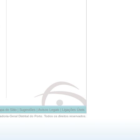
pa do Sítio
|
Sugestões
|
Avisos Legais
|
Ligações Úteis
oria-Geral Distrital do Porto. Todos os direitos reservados.