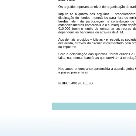
Os arguidos operam ao nível de organização de cariz
Imputa-se a quatro dos arguidos – branqueadore
dissipação de fundos monetários para fora do terr
tarefas, além da participação na constituição d
estabelecimentos comerciais e o subsequente depósi
€10.000 (com o intuito de contornar as regras d
dependências bancárias ou através de ATM.
Aos demais arguidos – lojistas - e respetivas socie
declarada, através do circuito implementado pela o
de impostos.
Para a delapidação das quantias, foram criadas e
falsa; nas contas bancárias que serviram à circulaç
Nos autos encontra-se apreendida a quantia global 
a prisão preventiva).
NUIPC 540/19.8TELSB