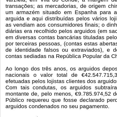
transações; as mercadorias, de origem chi
um armazém situado em Espanha para as
arguida e aqui distribuídas pelos vários loj
as vendiam aos consumidores finais; o din
diárias era recolhido pelos arguidos (em sa
em diversas contas bancárias tituladas pel
por terceiras pessoas, (contas estas aber
de identidade falsos ou extraviados), e d
contas sediadas na República Popular da Ch
Ao longo dos três anos, os arguidos depo
nacionais o valor total de €42.547.715
efetuadas pelos lojistas clientes dos arguido
Com tais condutas, os arguidos subtraí
montante de, pelo menos, €9.785.974,52 de
Público requereu que fosse declarado per
arguidos condenados no seu pagamento.