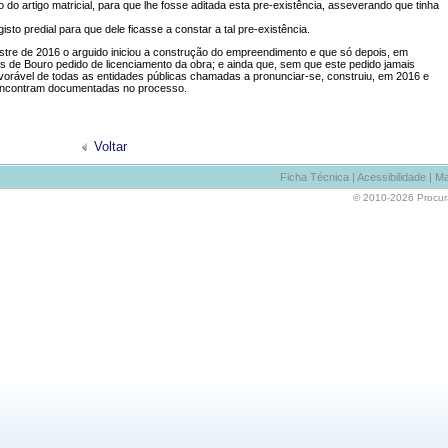
ão do artigo matricial, para que lhe fosse aditada esta pre-existência, asseverando que tinha
isto predial para que dele ficasse a constar a tal pre-existência.
estre de 2016 o arguido iniciou a construção do empreendimento e que só depois, em
s de Bouro pedido de licenciamento da obra; e ainda que, sem que este pedido jamais
favorável de todas as entidades públicas chamadas a pronunciar-se, construiu, em 2016 e
se encontram documentadas no processo.
Voltar
Ficha Técnica
|
Acessibilidade
|
Ma
© 2010-2026 Procurad