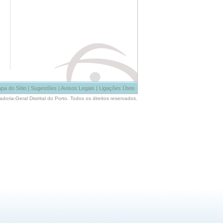
pa do Sítio
|
Sugestões
|
Avisos Legais
|
Ligações Úteis
oria-Geral Distrital do Porto. Todos os direitos reservados.