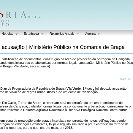
Notícias
Estatística
Relatórios Anuais
Acerca
; acusação | Ministério Público na Comarca de Braga
as; falsificação de documentos; construção na área de protecção da barragem da Caniçada
ando condicionantes estabelecidas por normas legais; acusação | Ministério Público no Diap
e Braga (Vila Verde, secção única)
04/11/20
 Diap da Procuradoria da República de Braga (Vila Verde, 1.ª secção) deduziu acusação
me de violação de regras urbanísticas e de um crime de falsificação.
m Rio Caldo, Terras de Bouro, e reportam-se à construção de um empreendimento de
bufeira da Caniçada, violando normas legais de condicionante urbanística, nomeadamente o
mas relativas à Reserva Agrícola Nacional e à Reserva Ecológica Nacional, entre outros.
o em zona de protecção onde estava interdita a construção de novas edificações, sendo
eração de edificações existentes, foi pelo arguido simulada a pré-existência no terreno de
e lhe reportou, para o que, entre o mais, em 2013: